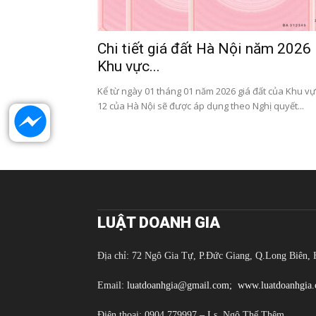
Chi tiết giá đất Hà Nội năm 2026
Khu vực...
Kể từ ngày 01 tháng 01 năm 2026 giá đất của Khu vự
12 của Hà Nội sẽ được áp dụng theo Nghị quyết...
LUẬT DOANH GIA
Địa chỉ: 72 Ngô Gia Tự, P.Đức Giang, Q.Long Biên, 
Email:
luatdoanhgia@gmail.com;
www.luatdoanhgia
Điện thoại: 0904.779997 – Ls. Ngô Thế Thêm