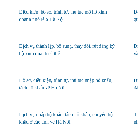
Điều kiện, hồ sơ, trình
tự,
thủ tục mở
hộ kinh
Đơ
doanh nhỏ lẻ ở Hà Nội
q
Dịch vụ thành lập, bổ sung, thay đổi, rút đăng ký
Dị
hộ kinh doanh cá thể
.
và
Hồ sơ, điều kiện, trình tự, thủ tục nhập hộ khẩu,
Dị
tách hộ khẩu về Hà Nội.
đả
Dịch vụ nhập hộ khẩu, tách hộ khẩu, chuyển hộ
Tr
khẩu ở các tỉnh về Hà Nội.
nh