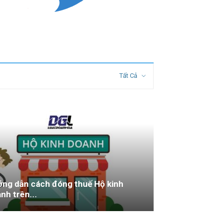
Tất Cả
ng dẫn cách đóng thuế Hộ kinh
nh trên...