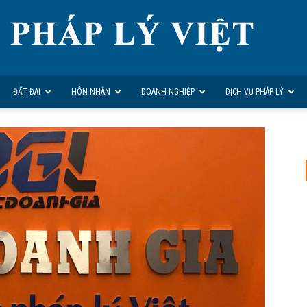
ĐẤT ĐAI
HÔN NHÂN
DOANH NGHIỆP
DỊCH VỤ PHÁP LÝ