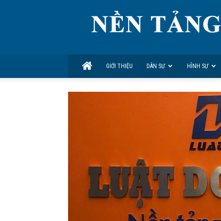
GIỚI THIỆU
DÂN SỰ
HÌNH SỰ