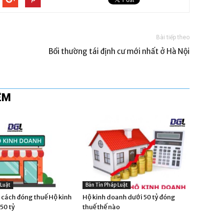
Bài tiếp theo
Bồi thường tái định cư mới nhất ở Hà Nội
ÊM
 Luật
Bản Tin Pháp Luật
cách đóng thuế Hộ kinh
Hộ kinh doanh dưới 50 tỷ đóng
50 tỷ
thuế thế nào