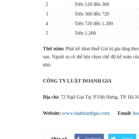
2
Trên 120 đến 360
3
Trên 360 đến 720
4
Trên 720 đến 1.200
5
Trên 1.200
Thứ năm:
Phải kê khai thuế Giá trị gia tăng th
sau. Ngoài ra có thể lựa chọn chế độ kế toán c
nhỏ.
CÔNG TY LUẬT DOANH GIA
Địa chỉ:
72 Ngô Gia Tự, P.Việt Hưng, TP. Hà N
Website:
www.luatdoanhgia.com
;
Email:
lu
Chia sẻ
Facebook
Twitter