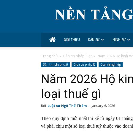
GIỚI THIỆU
DÂN SỰ
HÌNH SỰ
Trang chủ
Bản tin pháp luật
Năm 2026 Hộ kinh doa
Bản tin pháp luật
Dich vụ pháp lý
Doanh nghiệp
Năm 2026 Hộ kin
loại thuế gì
Bởi
Luật sư Ngô Thế Thêm
-
January 6, 2026
Theo quy định mới nhất thì kể từ ngày 01 thán
và phải chịu một số loại thuế tuỳ thuộc vào doan