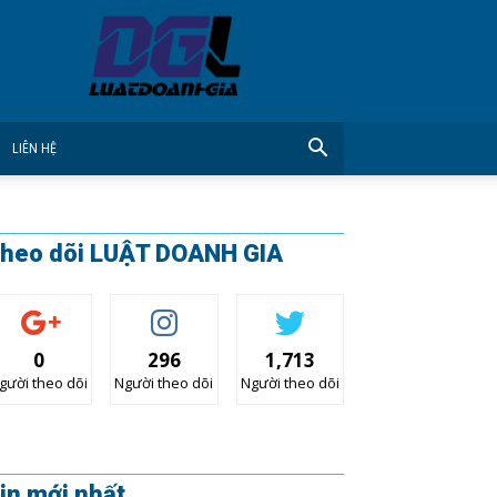
CÔNG
TY
LUẬT
DOANH
GIA
LIÊN HỆ
heo dõi LUẬT DOANH GIA
0
296
1,713
gười theo dõi
Người theo dõi
Người theo dõi
in mới nhất