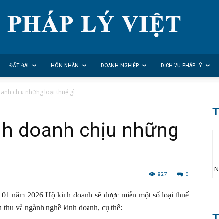
ĐẤT ĐAI
HÔN NHÂN
DOANH NGHIỆP
DỊCH VỤ PHÁP LÝ
nh chịu những loại thuế gì
T
h doanh chịu những
N
827
0
g 01 năm 2026 Hộ kinh doanh sẽ được miễn một số loại thuế
h thu và ngành nghề kinh doanh, cụ thể:
T