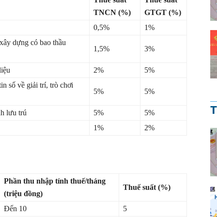
TNCN (%)
GTGT (%)
0,5%
1%
, xây dựng có bao thầu
1,5%
3%
liệu
2%
5%
 số về giải trí, trò chơi
5%
5%
T
h lưu trú
5%
5%
1%
2%
Phần thu nhập tính thuế/tháng
Thuế suất (%)
(triệu đồng)
Đến 10
5