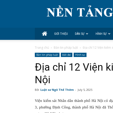
GIỚI THIỆU
DÂN SỰ
HÌNH SỰ
Trang chủ
Bản tin pháp luật
Địa chỉ 12 Viện kiểm 
Bản tin pháp luật
Đất đai
Hình sự
Địa chỉ 12 Viện 
Nội
Bởi
Luật sư Ngô Thế Thêm
-
July 5, 2025
Viện kiểm sát Nhân dân thành phố Hà Nội có đị
3, phường Định Công, thành phố Hà Nội đã Thô