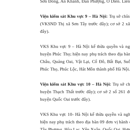
Sơn Đồng, An Khánh, Đan Phượng, Ô Diên. Liên
Viện kiểm sát Khu vực 9 – Hà Nội:
Trụ sở chí
(VKSND Thị xã Sơn Tây trước đây); cơ sở 2 x
đây).
VKS Khu vực 9 – Hà Nội kế thừa quyền và ng
huyện Phúc Thọ; hiện nay phụ trách theo địa bà
Châu, Quảng Oai, Vật Lại, Cổ Đô, Bất Bạt, Su
Phúc Thọ, Phúc Lộc, Hát Môn thành phố Hà Nội.
Viện kiểm sát Khu vực 10 – Hà Nội:
Trụ sở c
huyện Thạch Thất trước đây); cơ sở 2 số 261
huyện Quốc Oai trước đây).
VKS Khu vực 10- Hà Nội kế thừa quyền và ng
hiện nay phụ trách theo địa bàn 09 đơn vị hành
Tây Phương, Hòa Lạc, Yên Xuân, Quốc Oai, Hưng