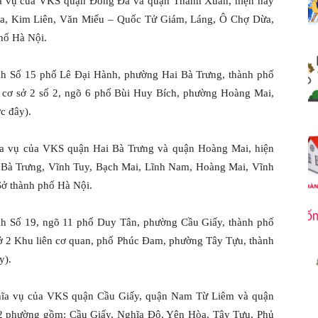
a vụ của VKS quận Đống Đa và quận Thanh Xuân, hiện nay
Đa, Kim Liên, Văn Miếu – Quốc Tử Giám, Láng, Ô Chợ Dừa,
hố Hà Nội.
nh Số 15 phố Lê Đại Hành, phường Hai Bà Trưng, thành phố
cơ sở 2 số 2, ngõ 6 phố Bùi Huy Bích, phường Hoàng Mai,
c đây).
a vụ của VKS quận Hai Bà Trưng và quận Hoàng Mai, hiện
i Bà Trưng, Vĩnh Tuy, Bạch Mai, Lĩnh Nam, Hoàng Mai, Vĩnh
ở thành phố Hà Nội.
nh Số 19, ngõ 11 phố Duy Tân, phường Cầu Giấy, thành phố
ở 2 Khu liên cơ quan, phố Phúc Đam, phường Tây Tựu, thành
y).
hĩa vụ của VKS quận Cầu Giấy, quận Nam Từ Liêm và quận
 12 phường gồm: Cầu Giấy, Nghĩa Đô, Yên Hòa, Tây Tựu, Phủ