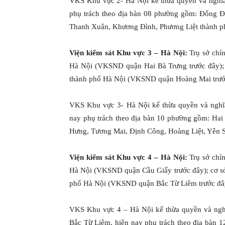
VKS Khu vực 2- Hà Nội kế thừa quyền và nghĩ
phụ trách theo địa bàn 08 phường gồm: Đống 
Thanh Xuân, Khương Đình, Phương Liệt thành p
Viện kiểm sát Khu vực 3 – Hà Nội:
Trụ sở chí
Hà Nội (VKSND quận Hai Bà Trưng trước đây); 
thành phố Hà Nội (VKSND quận Hoàng Mai trướ
VKS Khu vực 3- Hà Nội kế thừa quyền và nghĩ
nay phụ trách theo địa bàn 10 phường gồm: Ha
Hưng, Tương Mai, Định Công, Hoàng Liệt, Yên S
Viện kiểm sát Khu vực 4 – Hà Nội:
Trụ sở chí
Hà Nội (VKSND quận Cầu Giấy trước đây); cơ s
phố Hà Nội (VKSND quận Bắc Từ Liêm trước đâ
VKS Khu vực 4 – Hà Nội kế thừa quyền và ng
Bắc Từ Liêm, hiện nay phụ trách theo địa bàn