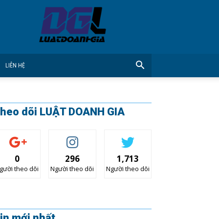
CÔNG
TY
LUẬT
DOANH
GIA
LIÊN HỆ
heo dõi LUẬT DOANH GIA
0
296
1,713
gười theo dõi
Người theo dõi
Người theo dõi
in mới nhất