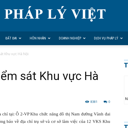
ĐẤT ĐAI
HÔN NHÂN
DOANH NGHIỆP
DỊCH VỤ PHÁP LÝ
sát Khu vực Hà Nội
T
kiểm sát Khu vực Hà
N
8381
0
a chỉ tại: Ô 2-VP Khu chức năng đô thị Nam đường Vành đai
ng báo về địa chỉ trụ sở và cơ sở làm việc của 12 VKS Khu
T