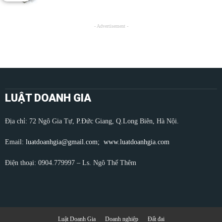
- Advertisement -
LUẬT DOANH GIA
Địa chỉ: 72 Ngô Gia Tự, P.Đức Giang, Q.Long Biên, Hà Nội.
Email:
luatdoanhgia@gmail.com;
www.luatdoanhgia.com
Điện thoại: 0904.779997 – Ls. Ngô Thế Thêm
Luật Doanh Gia
Doanh nghiệp
Đất đai