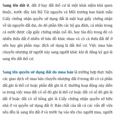
Sang tên đất ở
, đất ở hay đất thổ cư là một khái niệm khá quen
thuộc, trước đây khi Bộ Tài nguyên và Môi trương ban hành mẫu
Giấy chứng nhận quyền sử dụng đất là một loại giấy chứng nhận
về tài nguyên đất đai, do đó phần lớn các hộ gia đình, cá nhân trong
cả nước được cấp giấy chứng nhận (sổ đỏ, hay bìa đỏ) trong đó có
nhiều thửa đất ở nhiều tờ bản đồ khác nhau và có cả thửa đất để ở
nên hay ghi phần mục đích sử dụng là đất thổ cư. Việc mua bán
chuyển nhượng từ người này sang người khác khi đi đăng ký gọi là
sang tên đất thổ cư.
Sang tên quyền sử dụng đất do mua bán
là trường hợp thực hiện
các giao dịch về mua bán chuyển nhượng đất ở trong đó có cả phần
đất ghi là thổ cư hoặc phần đất ghi là ở, thường hoạt động này diễn
ra trong việc mua đất có sổ đỏ ghi là thổ cư hoặc đất có sổ đỏ ghi là
đất ở hoặc đất có sổ hồng ghi là Giấy chứng nhận quyền sở hữu
nhà ở và quyền sử dụng đất ở. Bản chất của tất cả các vấn đề vừa
nêu đều là sang tên đất ở và trước bạ vào tên cho người mua, người