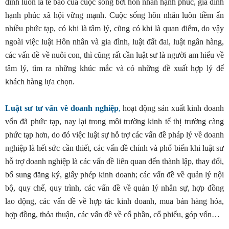
đình luôn là tế bào của cuộc sống bởi hôn nhân hạnh phúc, gia đình
hạnh phúc xã hội vững mạnh. Cuộc sống hôn nhân luôn tiềm ẩn
nhiều phức tạp, có khi là tâm lý, cũng có khi là quan điểm, do vậy
ngoài việc luật Hôn nhân và gia đình, luật đất đai, luật ngân hàng,
các vấn đề về nuôi con, thì cũng rất cần luật sư là người am hiểu về
tâm lý, tìm ra những khúc mắc và có những đề xuất hợp lý để
khách hàng lựa chọn.
Luật sư tư vấn về doanh nghiệp
,
hoạt động sản xuất kinh doanh
vốn đã phức tạp, nay lại trong môi trường kinh tế thị trường càng
phức tạp hơn, do đó việc luật sự hỗ trợ các vấn đề pháp lý về doanh
nghiệp là hết sức cần thiết, các vấn đề chính và phổ biến khi luật sư
hỗ trợ doanh nghiệp là các vấn đề liên quan đến thành lập, thay đổi,
bổ sung đăng ký, giấy phép kinh doanh; các vấn đề về quản lý nội
bộ, quy chế, quy trình, các vấn đề về quản lý nhân sự, hợp đồng
lao động, các vấn đề về hợp tác kinh doanh, mua bán hàng hóa,
hợp đồng, thỏa thuận, các vấn đề về cổ phần, cổ phiếu, góp vốn…