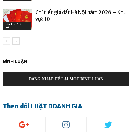
Chi tiết giá đất Hà Nội năm 2026 – Khu
vực 10
Bản Tin Pháp
Luật
BÌNH LUẬN
ĐĂNG NHẬP ĐỂ LẠI MỘT BÌNH LUẬN
Theo dõi LUẬT DOANH GIA