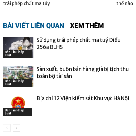
trái phép chất ma túy
thế nào
BÀI VIẾT LIÊN QUAN
XEM THÊM
Sử dụng trái phép chất ma tuý Điều
256a BLHS
Bản Tin Pháp
Luật
Sản xuất, buôn bán hàng giả bị tịch thu
toàn bộ tài sản
Bản Tin Pháp
Luật
Địa chỉ 12 Viện kiểm sát Khu vực Hà Nội
Bản Tin Pháp
Luật