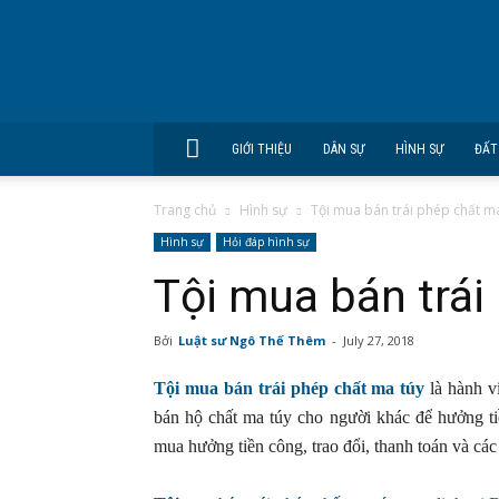
GIỚI THIỆU
DÂN SỰ
HÌNH SỰ
ĐẤT
Trang chủ
Hình sự
Tội mua bán trái phép chất m
Hình sự
Hỏi đáp hình sự
Tội mua bán trái
Bởi
Luật sư Ngô Thế Thêm
-
July 27, 2018
Tội mua bán trái phép chất ma túy
là hành v
bán hộ chất ma túy cho người khác để hưởng t
mua hưởng tiền công, trao đổi, thanh toán và cá