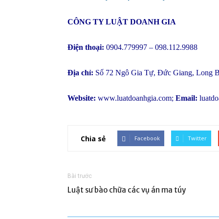
CÔNG TY LUẬT DOANH GIA
Điện thoại:
0904.779997 – 098.112.9988
Địa chỉ:
Số 72 Ngô Gia Tự, Đức Giang, Long B
Website:
www.luatdoanhgia.com
;
Email:
luatd
Chia sẻ
Facebook
Twitter
Bài trước
Luật sư bào chữa các vụ án ma túy