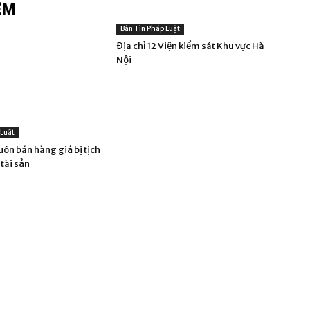
ÊM
Bản Tin Pháp Luật
Địa chỉ 12 Viện kiểm sát Khu vực Hà
Nội
 Luật
uôn bán hàng giả bị tịch
 tài sản