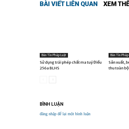
BÀI VIẾT LIÊN QUAN
XEM TH
Bản Tin Pháp Luật
Bản Tin Pháp
Sử dụng trái phép chất ma tuý Điều
Sản xuất, b
256a BLHS
thu toàn bộ
BÌNH LUẬN
đăng nhập để lại một bình luận