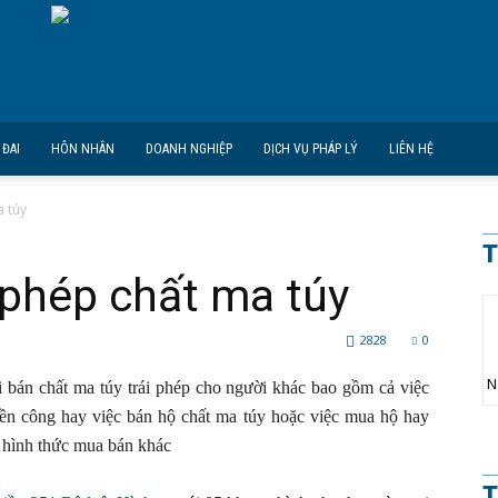
 ĐAI
HÔN NHÂN
DOANH NGHIỆP
DỊCH VỤ PHÁP LÝ
LIÊN HỆ
a túy
T
 phép chất ma túy
2828
0
N
i bán chất ma túy trái phép cho người khác bao gồm cả việc
iền công hay việc bán hộ chất ma túy hoặc việc mua hộ hay
c hình thức mua bán khác
T