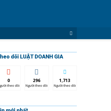
CÔNG
TY
LUẬT
DOANH
GIA
heo dõi LUẬT DOANH GIA
0
296
1,713
gười theo dõi
Người theo dõi
Người theo dõi
in mới nhất