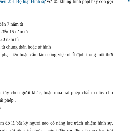
Điều 251 Bộ luật Hình sự
với 05 khung hình phạt hay còn gọi
đến 7 năm tù
 đến 15 năm tù
 20 năm tù
tù chung thân hoặc tử hình
 phạt tiền hoặc cấm làm công việc nhất định trong một thời
a túy cho người khác, hoặc mua trái phép chất ma túy cho
ái phép..
ý
 đó là bất kỳ người nào có năng lực trách nhiệm hình sự,
 sức, xúi giục, tổ chức… cũng đều xác định là mua bán trái