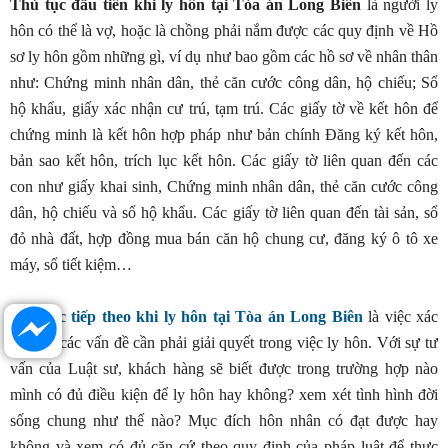
Thủ tục đầu tiên khi ly hôn tại Tòa án Long Biên
là người ly
hôn có thể là vợ, hoặc là chồng phải nắm được các quy định về Hồ
sơ ly hôn gồm những gì, ví dụ như bao gồm các hồ sơ về nhân thân
như: Chứng minh nhân dân, thẻ căn cước công dân, hộ chiếu; Sổ
hộ khẩu, giấy xác nhận cư trú, tạm trú. Các giấy tờ về kết hôn để
chứng minh là kết hôn hợp pháp như bản chính Đăng ký kết hôn,
bản sao kết hôn, trích lục kết hôn. Các giấy tờ liên quan đến các
con như giấy khai sinh, Chứng minh nhân dân, thẻ căn cước công
dân, hộ chiếu và sổ hộ khẩu. Các giấy tờ liên quan đến tài sản, sổ
đỏ nhà đất, hợp đồng mua bán căn hộ chung cư, đăng ký ô tô xe
máy, sổ tiết kiệm…
Thủ tục tiếp theo khi ly hôn tại Tòa án Long Biên
là việc xác
định rõ các vấn đề cần phải giải quyết trong việc ly hôn. Với sự tư
vấn của Luật sư, khách hàng sẽ biết được trong trường hợp nào
mình có đủ điều kiện để ly hôn hay không? xem xét tình hình đời
sống chung như thế nào? Mục đích hôn nhân có đạt được hay
không và xem có đủ căn cứ theo quy định của pháp luật để thực