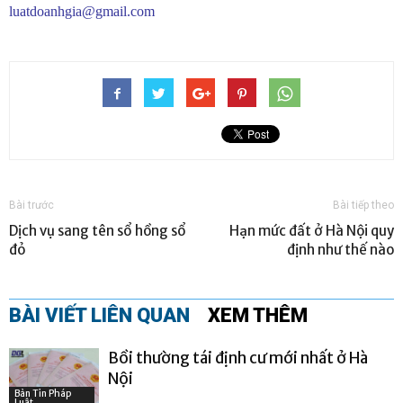
luatdoanhgia@gmail.com
Bài trước
Bài tiếp theo
Dịch vụ sang tên sổ hồng sổ
Hạn mức đất ở Hà Nội quy
đỏ
định như thế nào
BÀI VIẾT LIÊN QUAN
XEM THÊM
Bồi thường tái định cư mới nhất ở Hà
Nội
Bản Tin Pháp
Luật