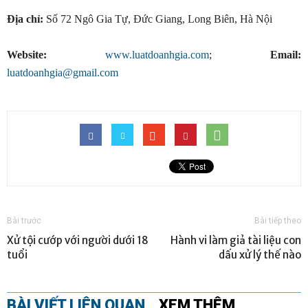
Địa chỉ:
Số 72 Ngô Gia Tự, Đức Giang, Long Biên, Hà Nội
Website:
www.luatdoanhgia.com
;
Email:
luatdoanhgia@gmail.com
Bài trước
Bài tiếp theo
Xử tội cướp với người dưới 18
Hành vi làm giả tài liệu con
tuổi
dấu xử lý thế nào
BÀI VIẾT LIÊN QUAN
XEM THÊM