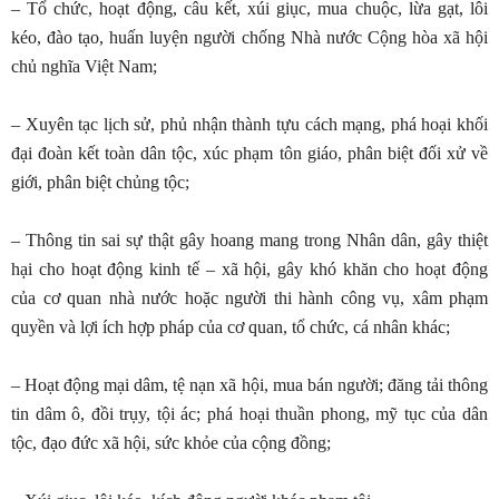
– Tổ chức, hoạt động, câu kết, xúi giục, mua chuộc, lừa gạt, lôi
kéo, đào tạo, huấn luyện người chống Nhà nước Cộng hòa xã hội
chủ nghĩa Việt Nam;
– Xuyên tạc lịch sử, phủ nhận thành tựu cách mạng, phá hoại khối
đại đoàn kết toàn dân tộc, xúc phạm tôn giáo, phân biệt đối xử về
giới, phân biệt chủng tộc;
– Thông tin sai sự thật gây hoang mang trong Nhân dân, gây thiệt
hại cho hoạt động kinh tế – xã hội, gây khó khăn cho hoạt động
của cơ quan nhà nước hoặc người thi hành công vụ, xâm phạm
quyền và lợi ích hợp pháp của cơ quan, tổ chức, cá nhân khác;
– Hoạt động mại dâm, tệ nạn xã hội, mua bán người; đăng tải thông
tin dâm ô, đồi trụy, tội ác; phá hoại thuần phong, mỹ tục của dân
tộc, đạo đức xã hội, sức khỏe của cộng đồng;