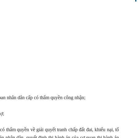
 ban nhân dân cấp có thẩm quyền công nhận;
ợ;
 thẩm quyền về giải quyết tranh chấp đất đai, khiếu nại, tố
án nhân dân, quyết định thi hành án của cơ quan thi hành án