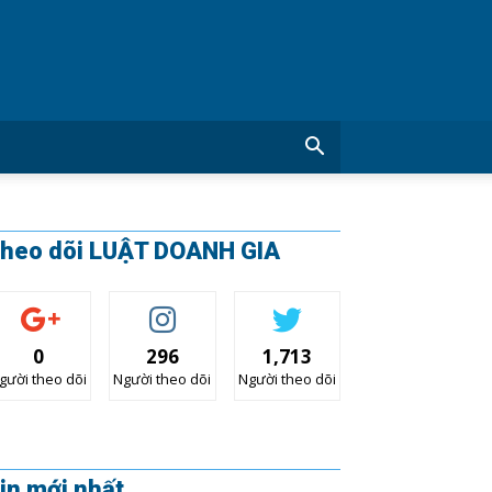
CÔNG
TY
LUẬT
DOANH
GIA
heo dõi LUẬT DOANH GIA
0
296
1,713
gười theo dõi
Người theo dõi
Người theo dõi
in mới nhất