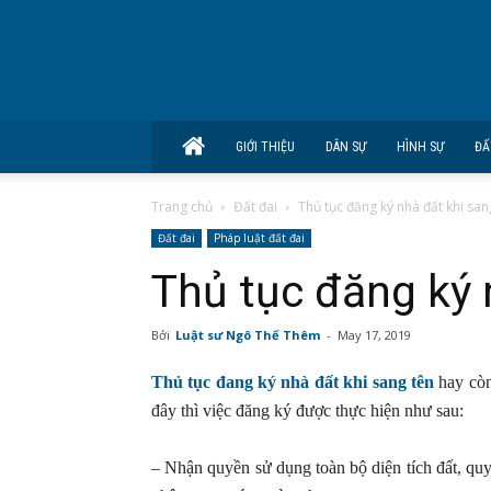
GIỚI THIỆU
DÂN SỰ
HÌNH SỰ
ĐẤ
Trang chủ
Đất đai
Thủ tục đăng ký nhà đất khi san
Đất đai
Pháp luật đất đai
Thủ tục đăng ký 
Bởi
Luật sư Ngô Thế Thêm
-
May 17, 2019
Thủ tục đang ký nhà đất khi sang tên
hay còn
đây thì việc đăng ký được thực hiện như sau:
– Nhận quyền sử dụng toàn bộ diện tích đất, quy