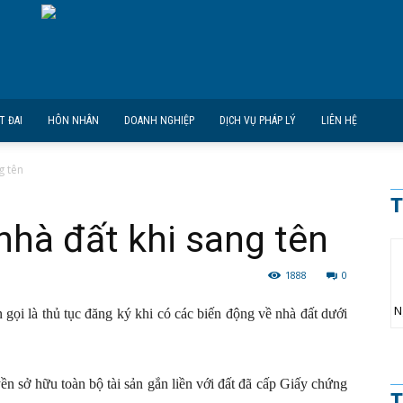
T ĐAI
HÔN NHÂN
DOANH NGHIỆP
DỊCH VỤ PHÁP LÝ
LIÊN HỆ
g tên
T
nhà đất khi sang tên
1888
0
N
 gọi là thủ tục đăng ký khi có các biến động về nhà đất dưới
ền sở hữu toàn bộ tài sản gắn liền với đất đã cấp Giấy chứng
T