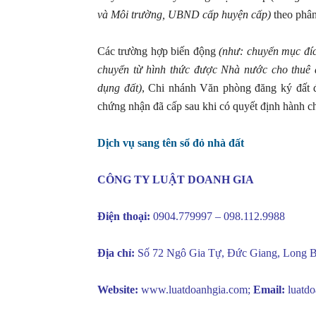
và Môi trường, UBND cấp huyện cấp)
theo phân
Các trường hợp biến động
(như: chuyển mục đíc
chuyển từ hình thức được Nhà nước cho thuê đ
dụng đất)
, Chi nhánh Văn phòng đăng ký đất đ
chứng nhận đã cấp sau khi có quyết định hành c
Dịch vụ sang tên sổ đỏ nhà đất
CÔNG TY LUẬT DOANH GIA
Điện thoại:
0904.779997 – 098.112.9988
Địa chỉ:
Số 72 Ngô Gia Tự, Đức Giang, Long B
Website:
www.luatdoanhgia.com
;
Email:
luatd