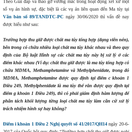
Theo Giải đáp và tháo gỡ vướng mắc trong hoạt động xét xử một
số vụ án hình sự, đặc biệt là các vụ án liên quan đến Ma túy tại
Văn bản số 89/TANDTC-PC
ngày 30/06/2020 thì vấn đề nay
được hiểu như sau:
Trường hợp thu giữ được chất ma túy tổng hợp (dạng viên nén),
bên trong có chứa nhiều loại chất ma túy khác nhau và theo quy
định của Bộ luật Hình sự các chất ma túy này bị xử lý ở các
điểm khác nhau (Ví dụ: chất thu giữ được là ma túy tổng hợp có
chứa MDMA, Methamphetamine và Methylphenidate, trong đó
MDMA, Methamphetamine được quy định tại
điểm c khoản 1
Điều 249, Methylphenidate là ma túy thể rắn được quy định tại
điểm g khoản 1 Điều 249), thì có phải giám định hàm lượng để
phân tách khối lượng từng loại chất ma túy làm căn cứ xử lý
trách nhiệm hình sự hay không?
Điểm i khoản 1 Điều 2 Nghị quyết số 41/2017/QH14
ngày 20-6-
2017 của Quốc hội quy định: “
Trường hợp chất thu giữ được nghi