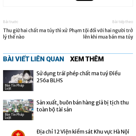
Bài trước
Bài tiếp theo
Thu giữ hai chất ma túy thì xử
Phạm tội đối với hai người trở
lý thế nào
lên khi mua bán ma túy
BÀI VIẾT LIÊN QUAN
XEM THÊM
Sử dụng trái phép chất ma tuý Điều
256a BLHS
Bản Tin Pháp
Luật
Sản xuất, buôn bán hàng giả bị tịch thu
toàn bộ tài sản
Bản Tin Pháp
Luật
Địa chỉ 12 Viện kiểm sát Khu vực Hà Nội