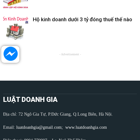
Hộ kinh doanh dưới 3 tỷ đóng thuế thế nào
- Advertisement -
LUẬT DOANH GIA
Địa chỉ: 72 Ngô Gia Tự, P.Đức Giang, Q.Long Biên, Hà Nội.
Email:
luatdoanhgia@gmail.com;
www.luatdoanhgia.com