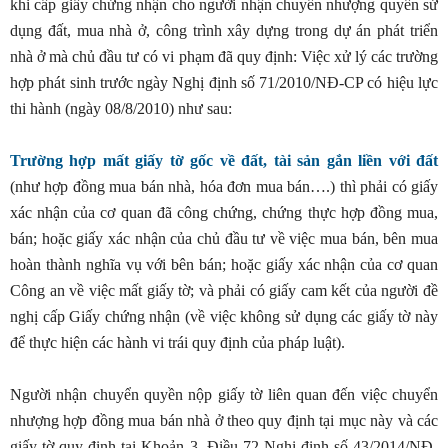
khi cấp giấy chứng nhận cho người nhận chuyển nhượng quyền sử
dụng đất, mua nhà ở, công trình xây dựng trong dự án phát triển
nhà ở mà chủ đầu tư có vi phạm đã quy định: Việc xử lý các trường
hợp phát sinh trước ngày Nghị định số 71/2010/NĐ-CP có hiệu lực
thi hành (ngày 08/8/2010) như sau:
Trường hợp mất giấy tờ gốc về đất, tài sản gắn liền với đất
(như hợp đồng mua bán nhà, hóa đơn mua bán….) thì phải có giấy
xác nhận của cơ quan đã công chứng, chứng thực hợp đồng mua,
bán; hoặc giấy xác nhận của chủ đầu tư về việc mua bán, bên mua
hoàn thành nghĩa vụ với bên bán; hoặc giấy xác nhận của cơ quan
Công an về việc mất giấy tờ; và phải có giấy cam kết của người đề
nghị cấp Giấy chứng nhận (về việc không sử dụng các giấy tờ này
để thực hiện các hành vi trái quy định của pháp luật).
Người nhận chuyển quyền nộp giấy tờ liên quan đến việc chuyển
nhượng hợp đồng mua bán nhà ở theo quy định tại mục này và các
giấy tờ quy định tại Khoản 3, Điều 72 Nghị định số 43/2014/NĐ-