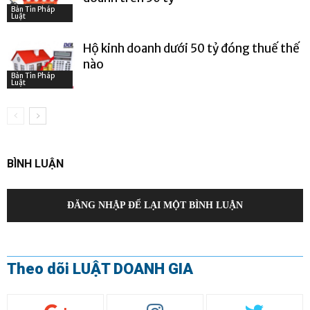
Bản Tin Pháp
Luật
Hộ kinh doanh dưới 50 tỷ đóng thuế thế
nào
Bản Tin Pháp
Luật
BÌNH LUẬN
ĐĂNG NHẬP ĐỂ LẠI MỘT BÌNH LUẬN
Theo dõi LUẬT DOANH GIA