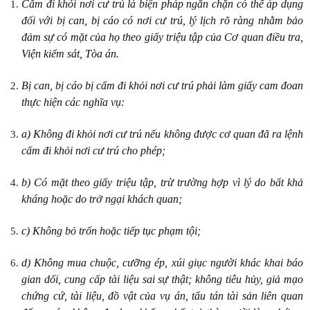
Cấm đi khỏi nơi cư trú là biện pháp ngăn chặn có thể áp dụng
đối với bị can, bị cáo có nơi cư trú, lý lịch rõ ràng nhằm bảo
đảm sự có mặt của họ theo giấy triệu tập của Cơ quan điều tra,
Viện kiểm sát, Tòa án.
Bị can, bị cáo bị cấm đi khỏi nơi cư trú phải làm giấy cam đoan
thực hiện các nghĩa vụ:
a) Không đi khỏi nơi cư trú nếu không được cơ quan đã ra lệnh
cấm đi khỏi nơi cư trú cho phép;
b) Có mặt theo giấy triệu tập, trừ trường hợp vì lý do bất khả
kháng hoặc do trở ngại khách quan;
c) Không bỏ trốn hoặc tiếp tục phạm tội;
d) Không mua chuộc, cưỡng ép, xúi giục người khác khai báo
gian dối, cung cấp tài liệu sai sự thật; không tiêu hủy, giả mạo
chứng cứ, tài liệu, đồ vật của vụ án, tẩu tán tài sản liên quan