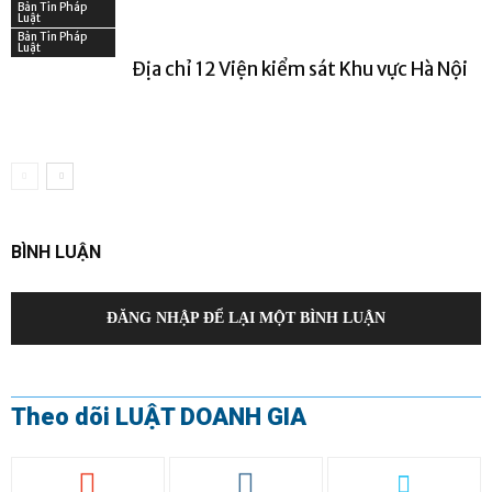
Bản Tin Pháp
Luật
Bản Tin Pháp
Luật
Địa chỉ 12 Viện kiểm sát Khu vực Hà Nội
BÌNH LUẬN
ĐĂNG NHẬP ĐỂ LẠI MỘT BÌNH LUẬN
Theo dõi LUẬT DOANH GIA