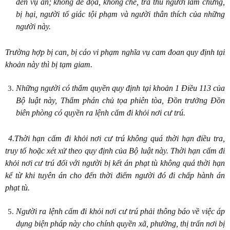
đến vụ án; không đe dọa, khống chế, trả thù người làm chứng,
bị hại, người tố giác tội phạm và người thân thích của những
người này.
Trường hợp bị can, bị cáo vi phạm nghĩa vụ cam đoan quy định tại
khoản này thì bị tạm giam.
Những người có thẩm quyền quy định tại khoản 1 Điều 113 của
Bộ luật này, Thẩm phán chủ tọa phiên tòa, Đồn trưởng Đồn
biên phòng có quyền ra lệnh cấm đi khỏi nơi cư trú.
4.Thời hạn cấm đi khỏi nơi cư trú không quá thời hạn điều tra,
truy tố hoặc xét xử theo quy định của Bộ luật này. Thời hạn cấm đi
khỏi nơi cư trú đối với người bị kết án phạt tù không quá thời hạn
kể từ khi tuyên án cho đến thời điểm người đó đi chấp hành án
phạt tù.
Người ra lệnh cấm đi khỏi nơi cư trú phải thông báo về việc áp
dụng biện pháp này cho chính quyền xã, phường, thị trấn nơi bị