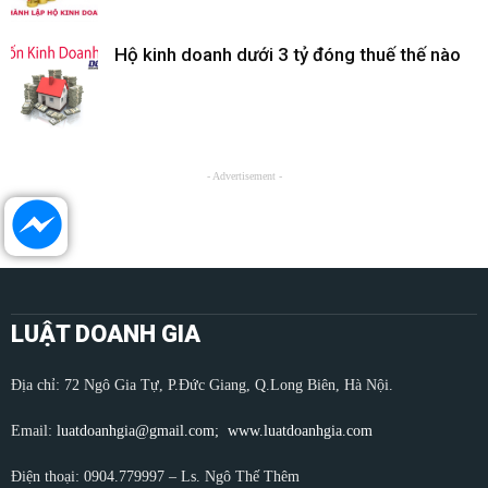
Hộ kinh doanh dưới 3 tỷ đóng thuế thế nào
- Advertisement -
LUẬT DOANH GIA
Địa chỉ: 72 Ngô Gia Tự, P.Đức Giang, Q.Long Biên, Hà Nội.
Email:
luatdoanhgia@gmail.com;
www.luatdoanhgia.com
Điện thoại: 0904.779997 – Ls. Ngô Thế Thêm