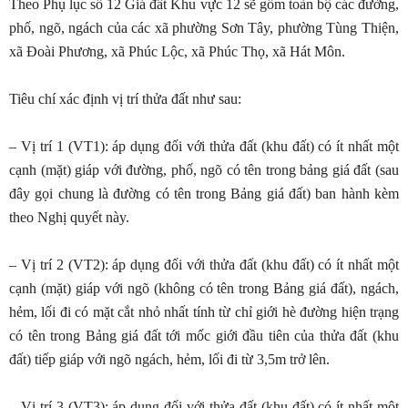
Theo Phụ lục số 12 Giá đất Khu vực 12 sẽ gồm toàn bộ các đường,
phố, ngõ, ngách của các xã phường Sơn Tây, phường Tùng Thiện,
xã Đoài Phương, xã Phúc Lộc, xã Phúc Thọ, xã Hát Môn.
Tiêu chí xác định vị trí thửa đất như sau:
– Vị trí 1 (VT1): áp dụng đối với thửa đất (khu đất) có ít nhất một
cạnh (mặt) giáp với đường, phố, ngõ có tên trong bảng giá đất (sau
đây gọi chung là đường có tên trong Bảng giá đất) ban hành kèm
theo Nghị quyết này.
– Vị trí 2 (VT2): áp dụng đối với thửa đất (khu đất) có ít nhất một
cạnh (mặt) giáp với ngõ (không có tên trong Bảng giá đất), ngách,
hẻm, lối đi có mặt cắt nhỏ nhất tính từ chỉ giới hè đường hiện trạng
có tên trong Bảng giá đất tới mốc giới đầu tiên của thửa đất (khu
đất) tiếp giáp với ngõ ngách, hẻm, lối đi từ 3,5m trở lên.
– Vị trí 3 (VT3): áp dụng đối với thửa đất (khu đất) có ít nhất một