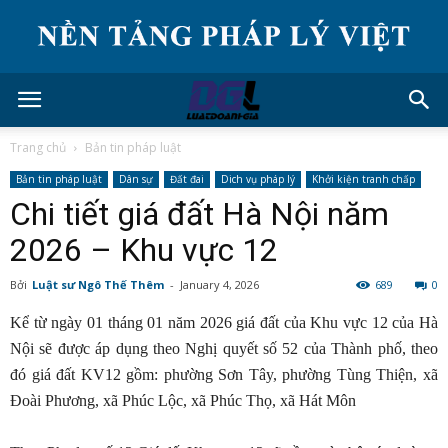
Trang chủ
Bản tin pháp luật
Bản tin pháp luật
Dân sự
Đất đai
Dich vụ pháp lý
Khởi kiện tranh chấp
Chi tiết giá đất Hà Nội năm
2026 – Khu vực 12
Bởi
Luật sư Ngô Thế Thêm
-
January 4, 2026
689
0
Kể từ ngày 01 tháng 01 năm 2026 giá đất của Khu vực 12 của Hà
Nội sẽ được áp dụng theo Nghị quyết số 52 của Thành phố, theo
đó giá đất KV12 gồm: phường Sơn Tây, phường Tùng Thiện, xã
Đoài Phương, xã Phúc Lộc, xã Phúc Thọ, xã Hát Môn