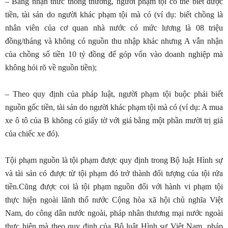
– Bằng nhận thức thông thường, người phạm tội có thể biết được
tiền, tài sản do người khác phạm tội mà có (ví dụ: biết chồng là
nhân viên của cơ quan nhà nước có mức lương là 08 triệu
đồng/tháng và không có nguồn thu nhập khác nhưng A vẫn nhận
của chồng số tiền 10 tỷ đồng để góp vốn vào doanh nghiệp mà
không hỏi rõ về nguồn tiền);
– Theo quy định của pháp luật, người phạm tội buộc phải biết
nguồn gốc tiền, tài sản do người khác phạm tội mà có (ví dụ: A mua
xe ô tô của B không có giấy tờ với giá bằng một phần mười trị giá
của chiếc xe đó).
Tội phạm nguồn là tội phạm được quy định trong Bộ luật Hình sự
và tài sản có được từ tội phạm đó trở thành đối tượng của tội rửa
tiền.Cũng được coi là tội phạm nguồn đối với hành vi phạm tội
thực hiện ngoài lãnh thổ nước Cộng hòa xã hội chủ nghĩa Việt
Nam, do công dân nước ngoài, pháp nhân thương mại nước ngoài
thực hiện mà theo quy định của Bộ luật Hình sự Việt Nam, pháp