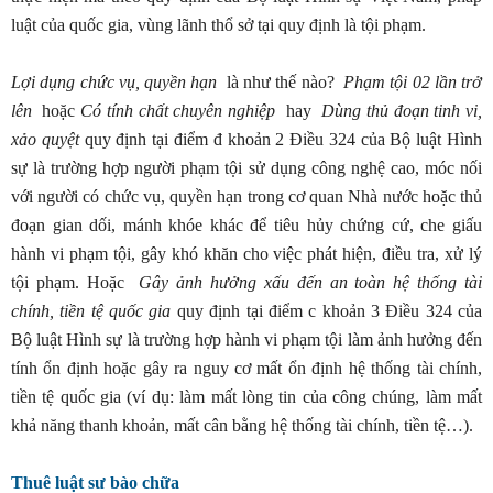
luật của quốc gia, vùng lãnh thổ sở tại quy định là tội phạm.
Lợi dụng chức vụ, quyền hạn
là như thế nào?
Phạm tội 02 lần trở
lên
hoặc
C
ó
tí
nh chất chuyên nghiệp
hay
Dùng thủ đoạn tinh v
i
,
xảo quyệt
quy định tại điểm đ khoản 2 Điều 324 của Bộ luật Hình
sự là trường hợp người phạm tội sử dụng công nghệ cao, móc nối
với người có chức vụ, quyền hạn trong cơ quan Nhà nước hoặc thủ
đoạn gian dối, mánh khóe khác để tiêu hủy chứng cứ, che giấu
hành vi phạm tội, gây khó khăn cho việc phát hiện, điều tra, xử lý
tội phạm. Hoặc
G
â
y ảnh hưởng xấu đến an toàn hệ thống tài
chính, tiền tệ quốc gia
quy định tại điểm c khoản 3 Điều 324 của
Bộ luật Hình sự là trường hợp hành vi phạm tội làm ảnh hưởng đến
tính ổn định hoặc gây ra nguy cơ mất ổn định hệ thống tài chính,
tiền tệ quốc gia (ví dụ: làm mất lòng tin của công chúng, làm mất
khả năng thanh khoản, mất cân bằng hệ thống tài chính, tiền tệ…).
Thuê luật sư bào chữa