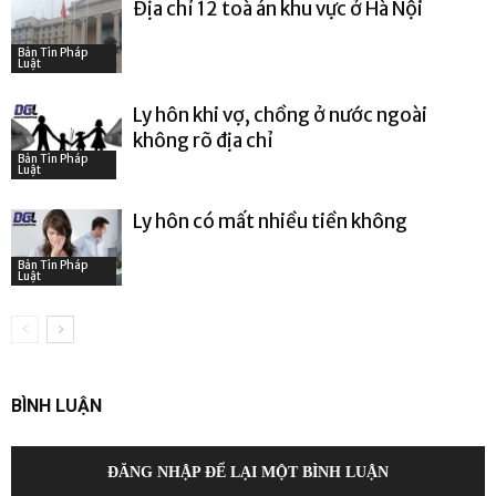
Địa chỉ 12 toà án khu vực ở Hà Nội
Bản Tin Pháp
Luật
Ly hôn khi vợ, chồng ở nước ngoài
không rõ địa chỉ
Bản Tin Pháp
Luật
Ly hôn có mất nhiều tiền không
Bản Tin Pháp
Luật
BÌNH LUẬN
ĐĂNG NHẬP ĐỂ LẠI MỘT BÌNH LUẬN