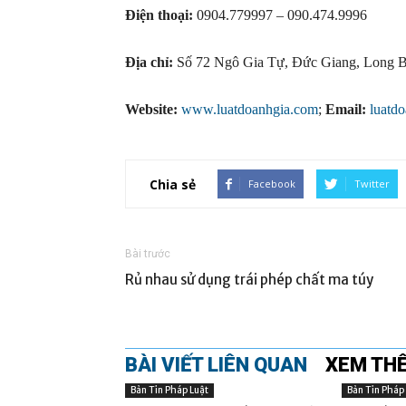
Điện thoại:
0904.779997 – 090.474.9996
Địa chỉ:
Số 72 Ngô Gia Tự, Đức Giang, Long B
Website:
www.luatdoanhgia.com
;
Email:
luatd
Chia sẻ
Facebook
Twitter
Bài trước
Rủ nhau sử dụng trái phép chất ma túy
BÀI VIẾT LIÊN QUAN
XEM TH
Bản Tin Pháp Luật
Bản Tin Pháp