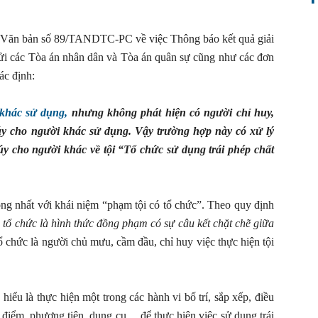
ó Văn bản số 89/TANDTC-PC về việc Thông báo kết quả giải
gửi các Tòa án nhân dân và Tòa án quân sự cũng như các đơn
ác định:
khác sử dụng,
nhưng không phát hiện có người chỉ huy,
úy cho người khác sử dụng. Vậy trường hợp này có xử lý
túy cho người khác về tội “Tổ chức sử dụng trái phép chất
ng nhất với khái niệm “phạm tội có tổ chức”. Theo quy định
 tổ chức là hình thức đồng phạm có sự câu kết chặt chẽ giữa
ổ chức là người chủ mưu, cầm đầu, chỉ huy việc thực hiện tội
iểu là thực hiện một trong các hành vi bố trí, sắp xếp, điều
điểm, phương tiện, dụng cụ… để thực hiện việc sử dụng trái