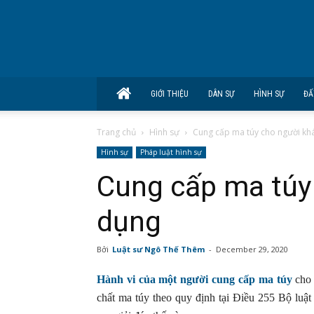
GIỚI THIỆU
DÂN SỰ
HÌNH SỰ
ĐẤ
Trang chủ
Hình sự
Cung cấp ma túy cho người kh
Hình sự
Pháp luật hình sự
Cung cấp ma túy
dụng
Bởi
Luật sư Ngô Thế Thêm
-
December 29, 2020
Hành vi của một người cung cấp ma túy
cho
chất ma túy theo quy định tại Điều 255 Bộ lu