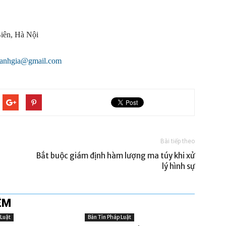
iên, Hà Nội
oanhgia@gmail.com
Bài tiếp theo
Bắt buộc giám định hàm lượng ma túy khi xử
lý hình sự
ÊM
 Luật
Bản Tin Pháp Luật