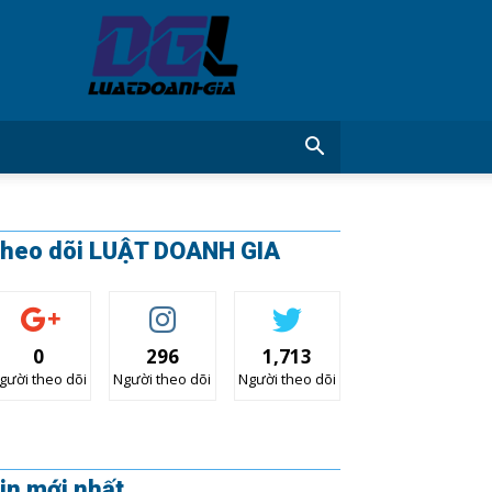
CÔNG
TY
LUẬT
DOANH
GIA
heo dõi LUẬT DOANH GIA
0
296
1,713
gười theo dõi
Người theo dõi
Người theo dõi
in mới nhất