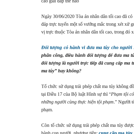
cao giải đáp thế nào
Ngày 30/06/2020 Tòa án nhân dân tối cao đã c
đáp trực tuyến một số vướng mắc trong xét xử 
vị trực thuộc Tòa án nhân dân tối cao, trong đó x
Đối tượng có hành vi đưa ma túy cho người 
phân công, điều hành đối tượng để đưa ma t
đối tượng là người trực tiếp đã cung cấp ma 
ma túy” hay không?
Tổ chức sử dụng trái phép chất ma túy không đồ
tại Điều 17 của Bộ luật Hình sự thì “
Phạm tội có
những người cùng thực hiện tội phạm
.” Người t
phạm.
Còn tổ chức sử dụng trái phép chất ma túy được h
hành con người, phương tiện;
cung cấp ma túy
,