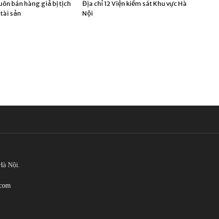
uôn bán hàng giả bị tịch
Địa chỉ 12 Viện kiểm sát Khu vực Hà
 tài sản
Nội
Hà Nội.
.com