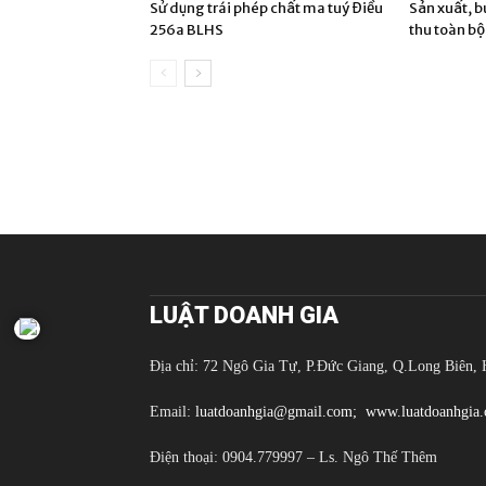
Sử dụng trái phép chất ma tuý Điều
Sản xuất, b
256a BLHS
thu toàn bộ
LUẬT DOANH GIA
Địa chỉ: 72 Ngô Gia Tự, P.Đức Giang, Q.Long Biên, 
Email:
luatdoanhgia@gmail.com;
www.luatdoanhgia
Điện thoại: 0904.779997 – Ls. Ngô Thế Thêm