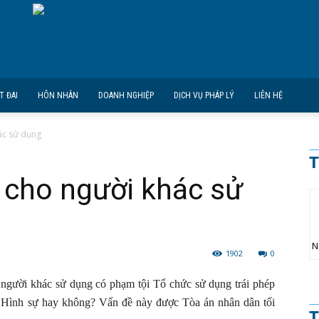
T ĐAI
HÔN NHÂN
DOANH NGHIỆP
DỊCH VỤ PHÁP LÝ
LIÊN HỆ
ác sử dụng
T
 cho người khác sử
N
1902
0
 người khác sử dụng có phạm tội Tổ chức sử dụng trái phép
ật Hình sự hay không? Vấn đề này được Tòa án nhân dân tối
T