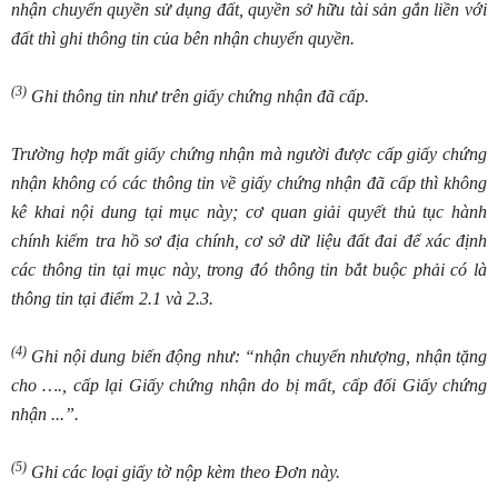
nhận chuyển quyền sử dụng
đất,
quyền sở hữu tài sản gắn liền với
đất thì ghi thông tin của bên nhận chuy
ể
n quy
ề
n.
(3)
Ghi thông tin như trên giấy chứng nhận đã cấp.
Trường hợp mất giấy chứng nh
ậ
n mà người được
cấp giấy
chứng
nhận không có các thông tin về giấy chứng nhận đ
ã
c
ấ
p th
ì
không
k
ê
khai nội dung tại mục này; cơ quan giải quy
ế
t th
ủ
tục hành
chính ki
ể
m tra h
ồ
sơ
đ
ịa ch
í
nh, cơ sở dữ liệu
đấ
t đai
để
xác định
các thông tin tại mục này, trong đó thôn
g
tin b
ắ
t buộc phải có là
thông tin tại
điểm 2.1 và 2.3.
(4)
Ghi nội dung biến
đ
ộng như: “nhận chuy
ể
n nhượng, nhận tặng
cho ….
,
c
ấ
p lại Giấy chứng nhận do bị mất, c
ấ
p đ
ổ
i Gi
ấ
y chứng
nhận
.
..
”.
(5)
Ghi các loại giấy tờ nộp kèm theo Đơn này.