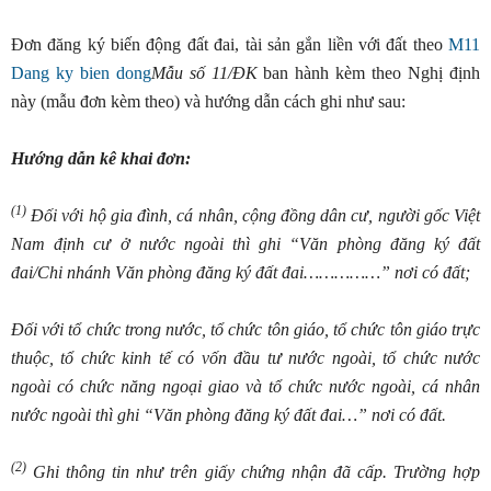
Đơn đăng ký biến động đất đai, tài sản gắn liền với đất theo
M11
Dang ky bien dong
Mẫu số 11/ĐK
ban hành kèm theo Nghị định
này (mẫu đơn kèm theo) và hướng dẫn cách ghi như sau:
Hướng dẫn kê khai đơn:
(1)
Đối với hộ gia đình, cá nhân, cộng
đồ
ng dân cư, người gốc Việt
Nam định cư
ở
nước ngoài thì ghi “Văn phòng đăng ký
đấ
t
đ
ai/Chi nhánh Văn phòng
đă
ng ký
đất đ
ai
……………
” nơi có đất;
Đối với tổ chức trong nước, tổ chức tôn giáo, tổ chức tôn giáo trực
thuộc, t
ổ
chức kinh tế có vốn
đ
ầu tư nước ngoài, t
ổ
chức nước
ngoài có chức n
ă
ng n
g
oại giao và t
ổ
ch
ứ
c nước ngoài, cá nhân
nước ngoài thì
g
hi “Văn phòng đăng ký đ
ấ
t đai…” nơi c
ó
đất.
(2)
Ghi thông tin như
tr
ên giấy chứng nhận đã cấp. Trường hợp