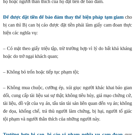
họ hoặc người thân thích của họ đặt tiền để bảo đảm.
Để được đặt tiền để bảo đảm thay thế biện pháp tạm giam
cho
bị can thì Bị can bị cáo được đặt tiền phải làm giấy cam đoan thực
hiện các nghĩa vụ:
– Có mặt theo giấy triệu tập, trừ trường hợp vì lý do bất khả kháng
hoặc do trở ngại khách quan;
– Không bỏ trốn hoặc tiếp tục phạm tội;
– Không mua chuộc, cưỡng ép, xúi giục người khác khai báo gian
dối, cung cấp tài liệu sai sự thật; không tiêu hủy, giả mạo chứng cứ,
tài liệu, đồ vật của vụ án, tẩu tán tài sản liên quan đến vụ án; không
đe dọa, khống chế, trả thù người làm chứng, bị hại, người tố giác
tội phạm và người thân thích của những người này.
Trường hợp bị can, bị cáo vi phạm nghĩa vụ cam đoan
quy