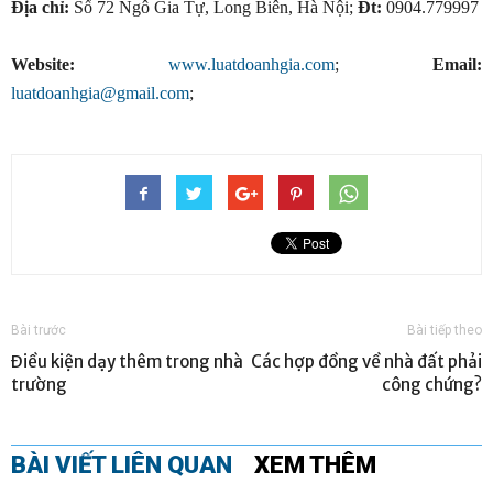
Địa chỉ:
Số 72 Ngô Gia Tự, Long Biên, Hà Nội;
Đt:
0904.779997
Website:
www.luatdoanhgia.com
;
Email:
luatdoanhgia@gmail.com
;
Bài trước
Bài tiếp theo
Điều kiện dạy thêm trong nhà
Các hợp đồng về nhà đất phải
trường
công chứng?
BÀI VIẾT LIÊN QUAN
XEM THÊM