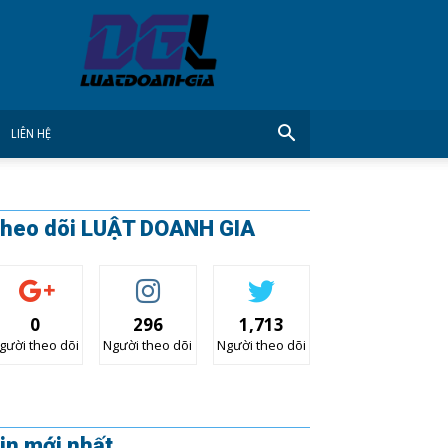
CÔNG
TY
LUẬT
DOANH
GIA
LIÊN HỆ
heo dõi LUẬT DOANH GIA
0
296
1,713
gười theo dõi
Người theo dõi
Người theo dõi
in mới nhất