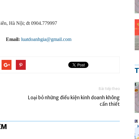
ên, Hà Nội; đt 0904.779997
;
Email:
luatdoanhgia@gmail.com
T
Bài tiếp theo
Loại bỏ những điều kiện kinh doanh không
cần thiết
ÊM