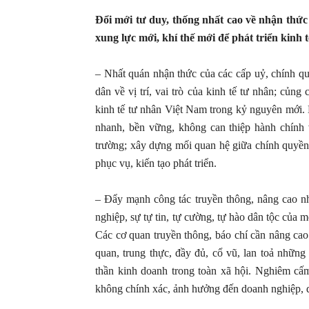
Đổi mới tư duy, thống nhất cao về nhận thức 
xung lực mới, khí thế mới để phát triển kinh 
– Nhất quán nhận thức của các cấp uỷ, chính qu
dân về vị trí, vai trò của kinh tế tư nhân; củ
kinh tế tư nhân Việt Nam trong kỷ nguyên mới. N
nhanh, bền vững, không can thiệp hành chính v
trường; xây dựng mối quan hệ giữa chính quyền 
phục vụ, kiến tạo phát triển.
– Đẩy mạnh công tác truyền thông, nâng cao nh
nghiệp, sự tự tin, tự cường, tự hào dân tộc của 
Các cơ quan truyền thông, báo chí cần nâng cao
quan, trung thực, đầy đủ, cổ vũ, lan toả những 
thần kinh doanh trong toàn xã hội. Nghiêm cấm 
không chính xác, ảnh hưởng đến doanh nghiệp, 