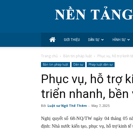
GIỚI THIỆU
DÂN SỰ
HÌNH SỰ
Trang chủ
Bản tin pháp luật
Phục vụ, hỗ trợ kinh t
Bản tin pháp luật
Dân sự
Pháp luật dân sự
Phục vụ, hỗ trợ k
triển nhanh, bền
Bởi
Luật sư Ngô Thế Thêm
-
May 7, 2025
Nghị quyết số 68-NQ/TW ngày 04 tháng 05 năm 
định: Nhà nước kiến tạo, phục vụ, hỗ trợ kinh tế