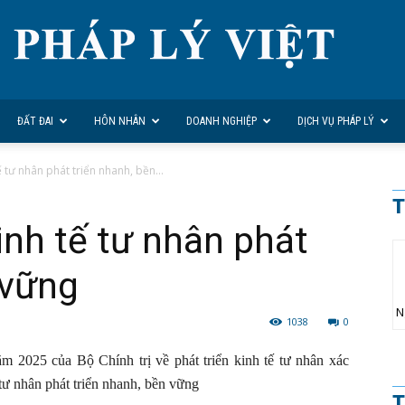
ĐẤT ĐAI
HÔN NHÂN
DOANH NGHIỆP
DỊCH VỤ PHÁP LÝ
ế tư nhân phát triển nhanh, bền...
T
inh tế tư nhân phát
 vững
N
1038
0
2025 của Bộ Chính trị về phát triển kinh tế tư nhân xác
 tư nhân phát triển nhanh, bền vững
T