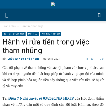
Trang chủ
Bản tin pháp luật
Bản tin pháp luật
Hình sự
Hỏi đáp hình sự
Hành vi rửa tiền trong việc
tham nhũng
Bởi
Luật sư Ngô Thế Thêm
-
March 5, 2021
1571
0
Các tội phạm về tham nhũng và các tội phạm về chức vụ khác, sau
khi có được nguồn tiền bất hợp pháp từ hành vi phạm tội của mình
và đã hợp pháp hóa nguồn tiền này thông qua việc rửa tiền sẽ bị xử
lý và truy cứu.
Tại
Điều 7 Nghị quyết số 03/2020/NĐ-HĐTP
của Hội đồng thẩm
phán về hướng dẫn một số quy định của Bộ luật Hình sự, theo đó