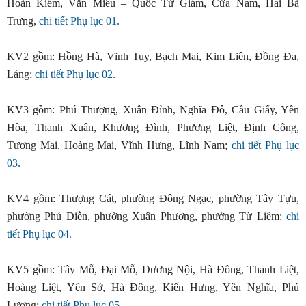
Hoàn Kiếm, Văn Miếu – Quốc Tử Giám, Cửa Nam, Hai Bà
Trưng,
chi tiết Phụ lục 01.
KV2 gồm: Hồng Hà, Vĩnh Tuy, Bạch Mai, Kim Liên, Đồng Đa,
Láng;
chi tiết Phụ lục 02.
KV3 gồm: Phú Thượng, Xuân Đỉnh, Nghĩa Đô, Cầu Giấy, Yên
Hòa, Thanh Xuân, Khương Đình, Phương Liệt, Định Công,
Tương Mai, Hoàng Mai, Vĩnh Hưng, Lĩnh Nam;
chi tiết Phụ lục
03.
KV4 gồm: Thượng Cát, phường Đông Ngạc, phường Tây Tựu,
phường Phú Diễn, phường Xuân Phương, phường Từ Liêm;
chi
tiết Phụ lục 04.
KV5 gồm: Tây Mỗ, Đại Mỗ, Dương Nội, Hà Đông, Thanh Liệt,
Hoàng Liệt, Yên Sở, Hà Đông, Kiến Hưng, Yên Nghĩa, Phú
Lương;
chi tiết Phụ lục 05.