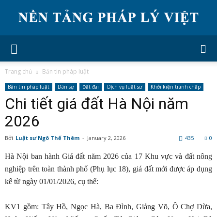
Trang chủ
Bản tin pháp luật
Bản tin pháp luật
Dân sự
Đất đai
Dịch vụ luật sư
Khởi kiện tranh chấp
Chi tiết giá đất Hà Nội năm
2026
Bởi
Luật sư Ngô Thế Thêm
-
January 2, 2026
435
0
Hà Nội ban hành Giá đất năm 2026 của 17 Khu vực và đất nông
nghiệp trên toàn thành phố (Phụ lục 18), giá đất mới được áp dụng
kể từ ngày 01/01/2026, cụ thể:
KV1 gồm: Tây Hồ, Ngọc Hà, Ba Đình, Giảng Võ, Ô Chợ Dừa,