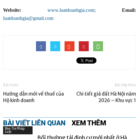
Website:
www.luatdoanhgia.com
;
Email:
luatdoanhgia@gmail.com
Bài trước
Bài tiếp theo
Hướng dẫn mới về thuế của
Chi tiết giá đất Hà Nội năm
Hộ kinh doanh
2026 – Khu vực 1
BÀI VIẾT LIÊN QUAN
XEM THÊM
Bản Tin Pháp
Luật
Bồi thường tái định cư mới nhất ở Hà