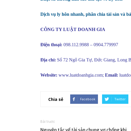
Dịch vụ ly hôn nhanh, phân chia tài sản và b
CÔNG TY LUẬT DOANH GIA
Điện thoại:
098.112.9988 – 0904.779997
Địa chỉ:
Số 72 Ngô Gia Tự, Đức Giang, Long B
Website:
www.luatdoanhgia.com
;
Email:
luatd
Chia sẻ
Facebook
Twitter
Bài trước
Nguyên tắc về tài sản chung vợ chồng khi