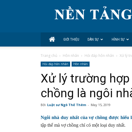
GIỚI THIỆU
DÂN SỰ
HÌNH SỰ
Trang chủ
Hôn nhân
Hỏi đáp hôn nhân
Xử lý t
Hỏi đáp hôn nhân
Hôn nhân
Xử lý trường hợp 
chồng là ngôi nh
Bởi
Luật sư Ngô Thế Thêm
-
May 15, 2019
Ngôi nhà duy nhất của vợ chồng được hiểu l
tập thể mà vợ chồng chỉ có một loại duy nhất.