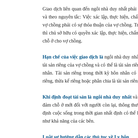
Giao dịch liên quan đến ngôi nhà duy nhất phải
và theo nguyên tắc: Việc xác lập, thực hiện, ch
vợ chồng phải có sự thỏa thuận của vợ chồng. T
thì chủ sở hữu có quyền xác lập, thực hiện, chấ
chỗ ở cho vợ chồng.
Hạn chế của việc giao dịch là
ngôi nhà duy nhất
tài sản riêng của vợ chồng và có thể là tài sản ri
nhân. Tài sản riêng trong thời kỳ hôn nhân có
riêng, thừa kế riêng hoặc phân chia là tài sản riên
Khi định đoạt tài sản là ngôi nhà duy nhất
và 
đảm chỗ ở mới đối với người còn lại, thông thư
định cuộc sống trong thời gian nhất định có thể
như khả năng của các bên.
Luật sư hướng dẫn các thủ tục về Ly hôn