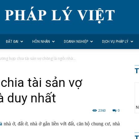
ĐẤT ĐAI
HÔN NHÂN
DOANH NGHIỆP
DỊCH VỤ PHÁP LÝ
rường hợp chia tài sản vợ chồng là ngôi nhà...
T
chia tài sản vợ
à duy nhất
N
2360
0
à
nhà ở, đất ở, nhà ở gắn liền với đất, căn hộ chung cư, nhà
T