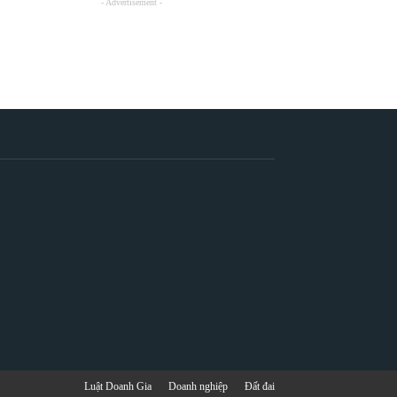
- Advertisement -
Luật Doanh Gia
Doanh nghiệp
Đất đai