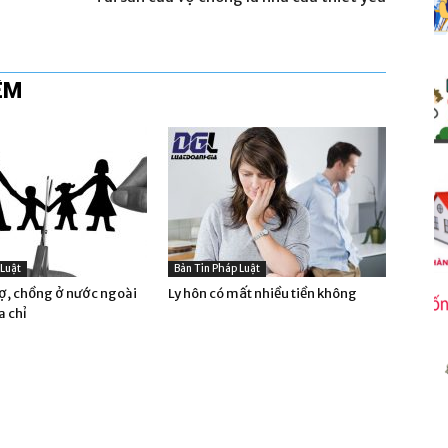
ÊM
 Luật
Bản Tin Pháp Luật
vợ, chồng ở nước ngoài
Ly hôn có mất nhiều tiền không
a chỉ