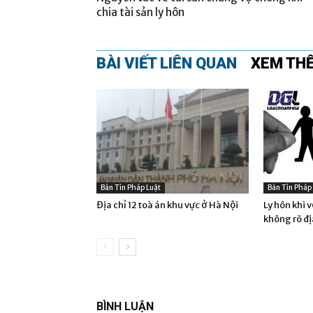
chia tài sản ly hôn
BÀI VIẾT LIÊN QUAN
XEM TH
Bản Tin Pháp Luật
Bản Tin Pháp
Địa chỉ 12 toà án khu vực ở Hà Nội
Ly hôn khi 
không rõ đị
BÌNH LUẬN