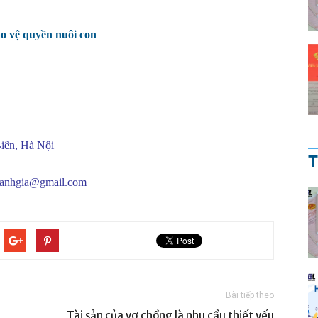
ảo vệ quyền nuôi con
iên, Hà Nội
T
oanhgia@gmail.com
Bài tiếp theo
Tài sản của vợ chồng là nhu cầu thiết yếu