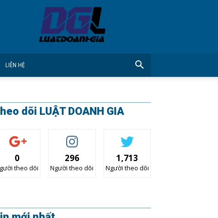
CÔNG
TY
LUẬT
DOANH
GIA
LIÊN HỆ
heo dõi LUẬT DOANH GIA
0
296
1,713
gười theo dõi
Người theo dõi
Người theo dõi
in mới nhất