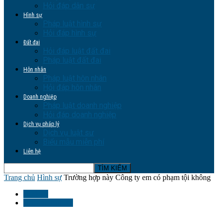
Hỏi đáp dân sự
Hình sự
Pháp luật hình sự
Hỏi đáp hình sự
Đất đai
Hỏi đáp luật đất đai
Pháp luật đất đai
Hôn nhân
Pháp luật hôn nhân
Hỏi đáp hôn nhân
Doanh nghiệp
Pháp luật doanh nghiệp
Hỏi đáp doanh nghiệp
Dịch vụ pháp lý
Dịch vụ luật sư
Biểu mẫu miễn phí
Liên hệ
Trang chủ
Hình sự
Trường hợp này Công ty em có phạm tội không
Hình sự
Hỏi đáp hình sự