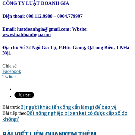
CÔNG TY LUẬT DOANH GIA
Điện thoại: 098.112.9988 – 0904.779997
Email:
luatdoanhgia@gmail.com
; Wbsite:
www.luatdoanhgia.com
Địa chỉ: Số 72 Ngô Gia Tự, P.Đức Giang, Q.Long Biên, TP.Hà
Nội.
Chia sẻ
Facebook
Twitter
Bị người khác tấn cống cần làm gì để bảo vệ
Bài trước
Đất nông nghiệp bị xen kẹt có được cấp sổ đỏ
Bài tiếp theo
không?
BÀI VIẾT LIÊN QUAN
XEM THÊM