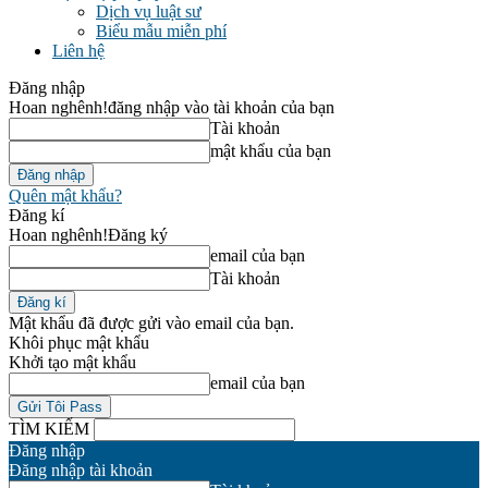
Dịch vụ luật sư
Biểu mẫu miễn phí
Liên hệ
Đăng nhập
Hoan nghênh!
đăng nhập vào tài khoản của bạn
Tài khoản
mật khẩu của bạn
Quên mật khẩu?
Đăng kí
Hoan nghênh!
Đăng ký
email của bạn
Tài khoản
Mật khẩu đã được gửi vào email của bạn.
Khôi phục mật khẩu
Khởi tạo mật khẩu
email của bạn
TÌM KIẾM
Đăng nhập
Đăng nhập tài khoản