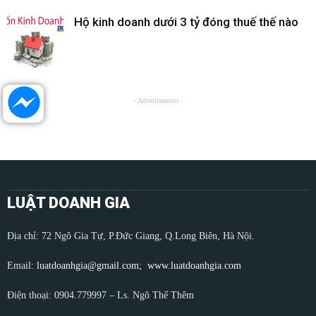
Hộ kinh doanh dưới 3 tỷ đóng thuế thế nào
- Advertisement -
LUẬT DOANH GIA
Địa chỉ: 72 Ngô Gia Tự, P.Đức Giang, Q.Long Biên, Hà Nội.
Email:
luatdoanhgia@gmail.com;
www.luatdoanhgia.com
Điện thoại: 0904.779997 – Ls. Ngô Thế Thêm