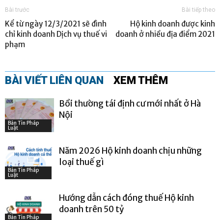
Bài trước
Bài tiếp theo
Kể từ ngày 12/3/2021 sẽ đình
Hộ kinh doanh được kinh
chỉ kinh doanh Dịch vụ thuế vi
doanh ở nhiều địa điểm 2021
phạm
BÀI VIẾT LIÊN QUAN
XEM THÊM
Bồi thường tái định cư mới nhất ở Hà
Nội
Bản Tin Pháp
Luật
Năm 2026 Hộ kinh doanh chịu những
loại thuế gì
Bản Tin Pháp
Luật
Hướng dẫn cách đóng thuế Hộ kinh
doanh trên 50 tỷ
Bản Tin Pháp