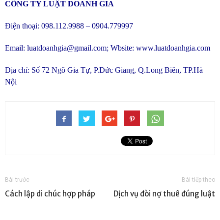
CÔNG TY LUẬT DOANH GIA
Điện thoại: 098.112.9988 – 0904.779997
Email:
luatdoanhgia@gmail.com
; Wbsite:
www.luatdoanhgia.com
Địa chỉ: Số 72 Ngô Gia Tự, P.Đức Giang, Q.Long Biên, TP.Hà
Nội
Bài trước
Bài tiếp theo
Cách lập di chúc hợp pháp
Dịch vụ đòi nợ thuê đúng luật