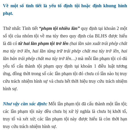
Về một số tình tiết là yếu tố định tội hoặc định khung hình
phạt.
Thứ nhất: Tình tiết
“phạm tội nhiều lần”
quy định tại khoản 2 một
số tội của nhóm tội về ma túy theo quy định của BLHS được hiểu
là đã có
từ hai lần phạm tội trở lên
(hai lần sản xuất trái phép chất
ma túy trở lên, hai lần tàng trữ trái phép chất ma túy trở lên, hai
lần bán trái phép chất ma túy trở lên…)
mà mỗi lần phạm tội có đủ
yếu tố cấu thành tội phạm quy định tại khoản 1 điều luật tương
ứng, đồng thời trong số các lần phạm tội đó chưa có lần nào bị truy
cứu trách nhiệm hình sự và chưa hết thời hiệu truy cứu trách nhiệm
hình sự.
Như vậy cần xác định:
Mỗi lần phạm tội đã cấu thành một lần tội;
các lần phạm tội này đều chưa bị xử lý nghĩa là chưa bị khởi tố,
truy tố và xét xử; các lần phạm tội này được hiểu là còn thời hạn
truy cứu trách nhiệm hình sự.