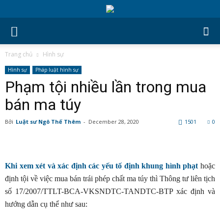
Trang chủ
Hình sự
Hình sự
Pháp luật hình sự
Phạm tội nhiều lần trong mua
bán ma túy
Bởi
Luật sư Ngô Thế Thêm
-
December 28, 2020
1501
0
Khi xem xét và xác định các yếu tố định khung hình phạt
hoặc
định tội về việc mua bán trái phép chất ma túy thì Thông tư liên tịch
số 17/2007/TTLT-BCA-VKSNDTC-TANDTC-BTP xác định và
hướng dẫn cụ thể như sau: