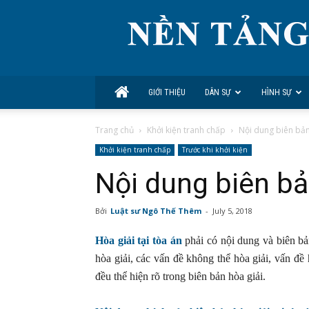
GIỚI THIỆU
DÂN SỰ
HÌNH SỰ
Trang chủ
Khởi kiện tranh chấp
Nội dung biên bản 
Khởi kiện tranh chấp
Trước khi khởi kiện
Nội dung biên bản
Bởi
Luật sư Ngô Thế Thêm
-
July 5, 2018
Hòa giải tại tòa án
phải có nội dung và biên b
hòa giải, các vấn đề không thể hòa giải, vấn đ
đều thể hiện rõ trong biên bản hòa giải.