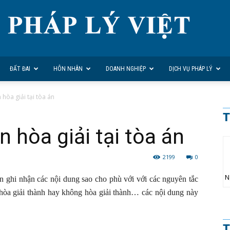
ĐẤT ĐAI
HÔN NHÂN
DOANH NGHIỆP
DỊCH VỤ PHÁP LÝ
hòa giải tại tòa án
T
 hòa giải tại tòa án
2199
0
N
ản ghi nhận các nội dung sao cho phù với với các nguyên tắc
ề hòa giải thành hay không hòa giải thành… các nội dung này
T