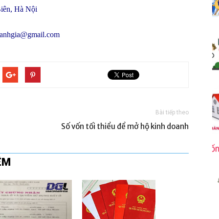
iên, Hà Nội
oanhgia@gmail.com
Bài tiếp theo
Số vốn tối thiểu để mở hộ kinh doanh
ÊM