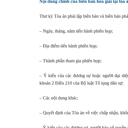
Nội dung chính của biên bản hòa giải tại tòa 
Thư ký Tòa án phải lập biên bản và biên bản phả
– Ngày, tháng, năm tiến hành phiên họp;
– Địa điểm tiến hành phiên họp;
– Thành phần tham gia phiên họp;
– Ý kiến của các đương sự hoặc người đại diệ
khoản 2 Điều 210 của Bộ luật Tố tụng dân sự;
– Các nội dung khác;
– Quyết định của Tòa án về việc chấp nhận, khô
– Ý kiến của các đương sự, người bảo vệ quyền 