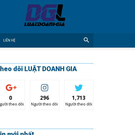
CÔNG
TY
LUẬT
DOANH
GIA
LIÊN HỆ
heo dõi LUẬT DOANH GIA
0
296
1,713
gười theo dõi
Người theo dõi
Người theo dõi
in mới nhất