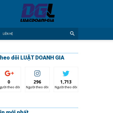
CÔNG
TY
LUẬT
DOANH
GIA
LIÊN HỆ
heo dõi LUẬT DOANH GIA
0
296
1,713
gười theo dõi
Người theo dõi
Người theo dõi
in mới nhất