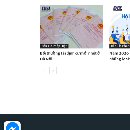
Bản Tin Pháp Luật
Bản Tin Pháp
Bồi thường tái định cư mới nhất ở
Năm 2026 H
Hà Nội
những loại 