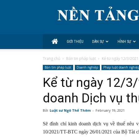
GIỚI THIỆU
DÂN SỰ
HÌNH SỰ
Trang chủ
Bản tin pháp luật
Kể từ ngày 12/3/2021 
Bản tin pháp luật
Doanh nghiệp
Pháp luật doanh nghiệ
Kể từ ngày 12/3/
doanh Dịch vụ t
Bởi
Luật sư Ngô Thế Thêm
-
February 19, 2021
Sẽ đình chỉ kinh doanh dịch vụ về thuế nêu 
10/2021/TT-BTC ngày 26/01/2021 của Bộ Tài c