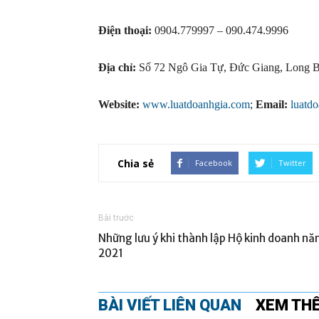
Điện thoại:
0904.779997 – 090.474.9996
Địa chỉ:
Số 72 Ngô Gia Tự, Đức Giang, Long B
Website:
www.luatdoanhgia.com
;
Email:
luatd
Chia sẻ
Facebook
Twitter
Bài trước
Những lưu ý khi thành lập Hộ kinh doanh n
2021
BÀI VIẾT LIÊN QUAN
XEM TH