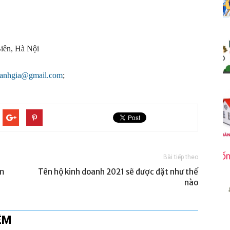
iên, Hà Nội
oanhgia@gmail.com
;
Bài tiếp theo
ăm
Tên hộ kinh doanh 2021 sẽ được đặt như thế
nào
ÊM