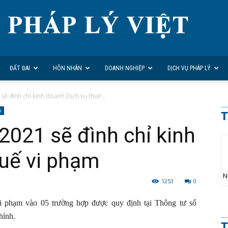
ĐẤT ĐAI
HÔN NHÂN
DOANH NGHIỆP
DỊCH VỤ PHÁP LÝ
sẽ đình chỉ kinh doanh Dịch vụ thuế...
p
T
2021 sẽ đình chỉ kinh
huế vi phạm
N
1253
0
vi phạm vào 05 trường hợp được quy định tại Thông tư số
hính.
T