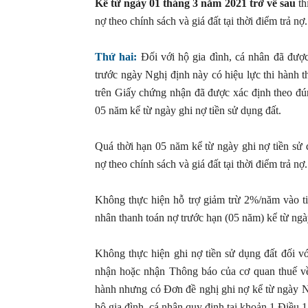
Kể từ ngày 01 tháng 3 năm 2021 trở về sau
th
nợ theo chính sách và giá đất tại thời điểm trả nợ.
Thứ hai:
Đối với hộ gia đình, cá nhân đã đượ
trước ngày Nghị định này có hiệu lực thi hành th
trên Giấy chứng nhận đã được xác định theo đú
05 năm kể từ ngày ghi nợ tiền sử dụng đất.
Quá thời hạn 05 năm kể từ ngày ghi nợ tiền sử d
nợ theo chính sách và giá đất tại thời điểm trả nợ.
Không thực hiện hỗ trợ giảm trừ 2%/năm vào ti
nhân thanh toán nợ trước hạn (05 năm) kể từ ngà
Không thực hiện ghi nợ tiền sử dụng đất đối v
nhận hoặc nhận Thông báo của cơ quan thuế về 
hành nhưng có Đơn đề nghị ghi nợ kể từ ngày Ngh
hộ gia đình, cá nhân quy định tại khoản 1 Điều 