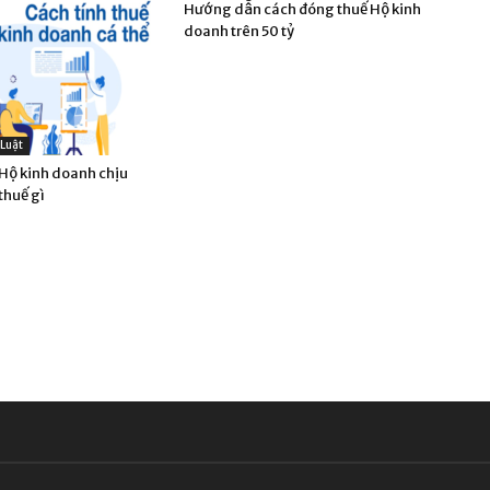
Hướng dẫn cách đóng thuế Hộ kinh
doanh trên 50 tỷ
 Luật
ộ kinh doanh chịu
thuế gì