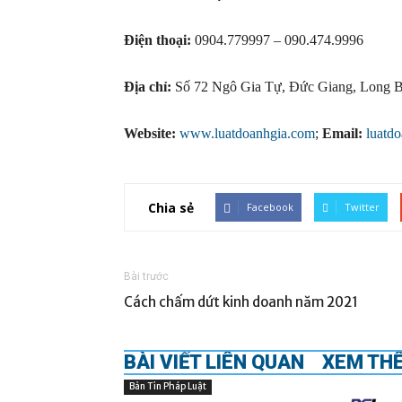
Điện thoại:
0904.779997 – 090.474.9996
Địa chỉ:
Số 72 Ngô Gia Tự, Đức Giang, Long B
Website:
www.luatdoanhgia.com
;
Email:
luatd
Chia sẻ
Facebook
Twitter
Bài trước
Cách chấm dứt kinh doanh năm 2021
BÀI VIẾT LIÊN QUAN
XEM TH
Bản Tin Pháp Luật