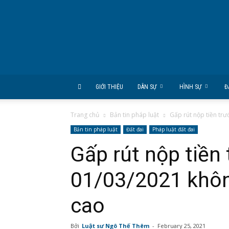
CÔNG
TY
LUẬT
DOANH
GIA
GIỚI THIỆU
DÂN SỰ
HÌNH SỰ
Đ
Trang chủ
Bản tin pháp luật
Gấp rút nộp tiền trư
Bản tin pháp luật
Đất đai
Pháp luật đất đai
Gấp rút nộp tiền
01/03/2021 không
cao
Bởi
Luật sư Ngô Thế Thêm
-
February 25, 2021