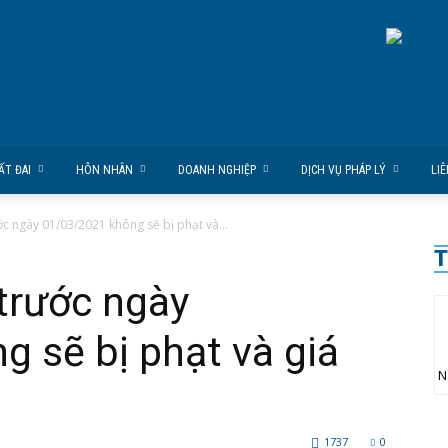
ẤT ĐAI
HÔN NHÂN
DOANH NGHIỆP
DỊCH VỤ PHÁP LÝ
LI
ớc ngày 01/03/2021 không sẽ bị phạt và...
T
 trước ngày
 sẽ bị phạt và giá
N
1737
0