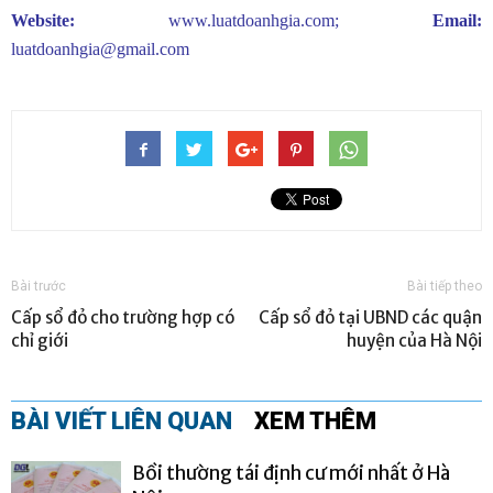
Website:
www.luatdoanhgia.com
;
Email:
luatdoanhgia@gmail.com
Bài trước
Bài tiếp theo
Cấp sổ đỏ cho trường hợp có
Cấp sổ đỏ tại UBND các quận
chỉ giới
huyện của Hà Nội
BÀI VIẾT LIÊN QUAN
XEM THÊM
Bồi thường tái định cư mới nhất ở Hà