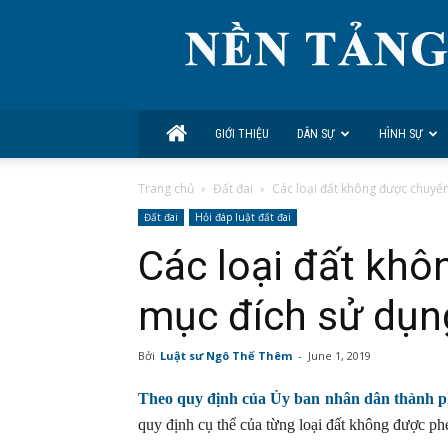
GIỚI THIỆU
DÂN SỰ
HÌNH SỰ
Trang chủ
Đất đai
Các loại đất không được chuyể
Đất đai
Hỏi đáp luật đất đai
Các loại đất khô
mục đích sử dụn
Bởi
Luật sư Ngô Thế Thêm
-
June 1, 2019
Theo quy định của Ủy ban nhân dân thành 
quy định cụ thể của từng loại đất không được p