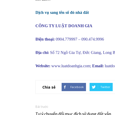
Dịch vụ sang tên sổ đỏ nhà đất
CÔNG TY LUẬT DOANH GIA
Điện thoại:
0904.779997 – 090.474.9996
Địa chỉ:
Số 72 Ngô Gia Tự, Đức Giang, Long B
Website:
www.luatdoanhgia.com
;
Email:
luatd
Chia sẻ
Facebook
Twitter
Bài trước
Tự ý chuyển đổi mục đích sử dụng đất vẫn