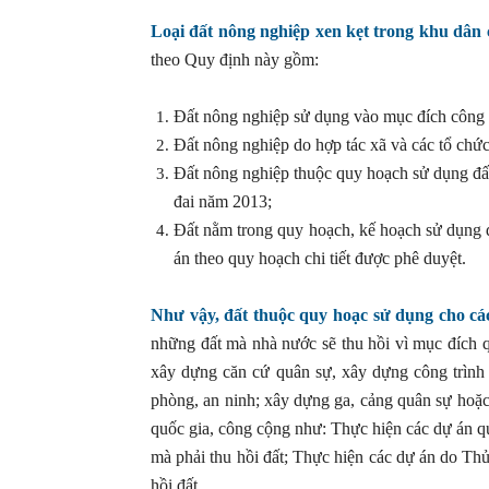
Loại đất nông nghiệp xen kẹt trong khu dân
theo Quy định này gồm:
Đất nông nghiệp sử dụng vào mục đích công íc
Đất nông nghiệp do hợp tác xã và các tổ chức
Đất nông nghiệp thuộc quy hoạch sử dụng đất
đai năm 2013;
Đất nằm trong quy hoạch, kế hoạch sử dụng 
án theo quy hoạch chi tiết được phê duyệt.
Như vậy, đất thuộc quy hoạc sử dụng cho cá
những đất mà nhà nước sẽ thu hồi vì mục đích q
xây dựng căn cứ quân sự, xây dựng công trình p
phòng, an ninh; xây dựng ga, cảng quân sự hoặ
quốc gia, công cộng như: Thực hiện các dự án q
mà phải thu hồi đất; Thực hiện các dự án do 
hồi đất…