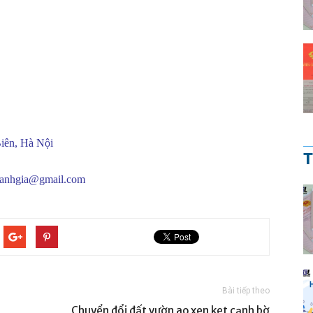
iên, Hà Nội
T
oanhgia@gmail.com
Bài tiếp theo
Chuyển đổi đất vườn ao xen kẹt cạnh bờ