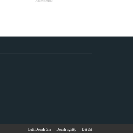
- Advertisement -
Luật Doanh Gia
Doanh nghiệp
Đất đai