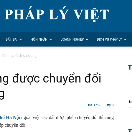
ĐẤT ĐAI
HÔN NHÂN
DOANH NGHIỆP
DỊCH VỤ PHÁP LÝ
n đổi mục đích sử dụng
T
ng được chuyển đổi
g
N
1782
0
phố Hà Nộ
i ngoài việc các đất được phép chuyển đổi thì cũng
hép chuyển đổi
T