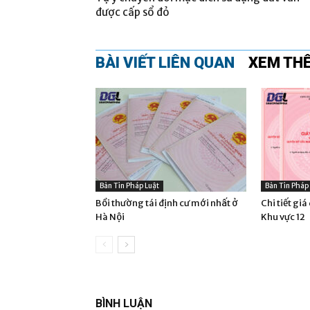
được cấp sổ đỏ
BÀI VIẾT LIÊN QUAN
XEM TH
Bản Tin Pháp Luật
Bản Tin Pháp
Bồi thường tái định cư mới nhất ở
Chi tiết gi
Hà Nội
Khu vực 12
BÌNH LUẬN