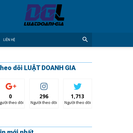
CÔNG
TY
LUẬT
DOANH
GIA
LIÊN HỆ
heo dõi LUẬT DOANH GIA
0
296
1,713
gười theo dõi
Người theo dõi
Người theo dõi
in mới nhất