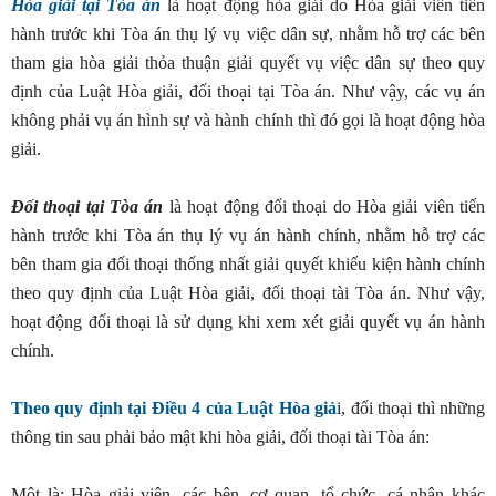
Hòa giải tại Tòa án
là hoạt động hòa giải do Hòa giải viên tiến
hành trước khi Tòa án thụ lý vụ việc dân sự, nhằm hỗ trợ các bên
tham gia hòa giải thỏa thuận giải quyết vụ việc dân sự theo quy
định của Luật Hòa giải, đối thoại tại Tòa án. Như vậy, các vụ án
không phải vụ án hình sự và hành chính thì đó gọi là hoạt động hòa
giải.
Đối thoại tại Tòa án
là hoạt động đối thoại do Hòa giải viên tiến
hành trước khi Tòa án thụ lý vụ án hành chính, nhằm hỗ trợ các
bên tham gia đối thoại thống nhất giải quyết khiếu kiện hành chính
theo quy định của Luật Hòa giải, đối thoại tài Tòa án. Như vậy,
hoạt động đối thoại là sử dụng khi xem xét giải quyết vụ án hành
chính.
Theo quy định tại Điều 4 của Luật Hòa giả
i, đối thoại thì những
thông tin sau phải bảo mật khi hòa giải, đối thoại tài Tòa án:
Một là: Hòa giải viên, các bên, cơ quan, tổ chức, cá nhân khác