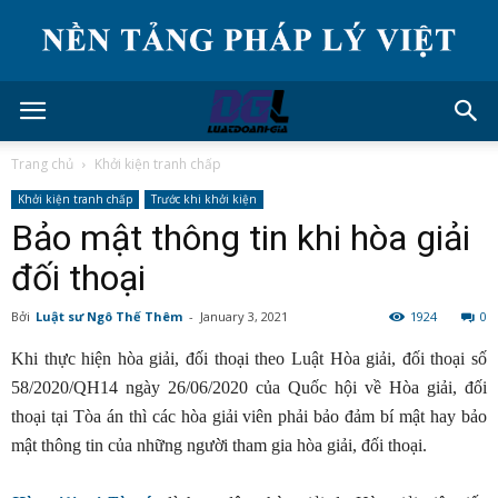
Trang chủ
Khởi kiện tranh chấp
Khởi kiện tranh chấp
Trước khi khởi kiện
Bảo mật thông tin khi hòa giải
đối thoại
Bởi
Luật sư Ngô Thế Thêm
-
January 3, 2021
1924
0
Khi thực hiện hòa giải, đối thoại theo Luật Hòa giải, đối thoại số
58/2020/QH14 ngày 26/06/2020 của Quốc hội về Hòa giải, đối
thoại tại Tòa án thì các hòa giải viên phải bảo đảm bí mật hay bảo
mật thông tin của những người tham gia hòa giải, đối thoại.