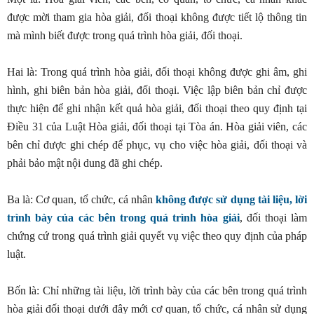
được mời tham gia hòa giải, đối thoại không được tiết lộ thông tin
mà mình biết được trong quá trình hòa giải, đối thoại.
Hai là: Trong quá trình hòa giải, đối thoại không được ghi âm, ghi
hình, ghi biên bản hòa giải, đối thoại. Việc lập biên bản chỉ được
thực hiện để ghi nhận kết quả hòa giải, đối thoại theo quy định tại
Điều 31 của Luật Hòa giải, đối thoại tại Tòa án. Hòa giải viên, các
bên chỉ được ghi chép để phục, vụ cho việc hòa giải, đối thoại và
phải bảo mật nội dung đã ghi chép.
Ba là: Cơ quan, tổ chức, cá nhân
không được sử dụng tài liệu, lời
trình bày của các bên trong quá trình hòa giải
, đối thoại làm
chứng cứ trong quá trình giải quyết vụ việc theo quy định của pháp
luật.
Bốn là: Chỉ những tài liệu, lời trình bày của các bên trong quá trình
hòa giải đối thoại dưới đây mới cơ quan, tổ chức, cá nhân sử dụng